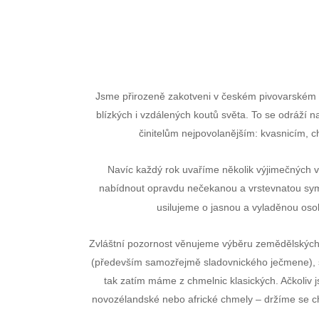
Jsme přirozeně zakotveni v českém pivovarském pr
blízkých i vzdálených koutů světa. To se odráží n
činitelům nejpovolanějším: kvasnicím, 
Navíc každý rok uvaříme několik výjimečných 
nabídnout opravdu nečekanou a vrstevnatou symf
usilujeme o jasnou a vyladěnou oso
Zvláštní pozornost věnujeme výběru zemědělských s
(především samozřejmě sladovnického ječmene), st
tak zatím máme z chmelnic klasických. Ačkoliv 
novozélandské nebo africké chmely – držíme se c