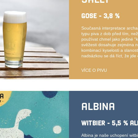
GOSE - 3,8 %
Současná interpretace arch
typu piva z dob před tím, ne
používat chmel jako jediné “k
svěžesti dosahuje zejména 
kombinací kyselosti a slanos
nadsázkou se dá říct, že jde 
VÍCE O PIVU
ALBINA
WITBIER - 5,5 % AL
Albina je naše uchopení witb