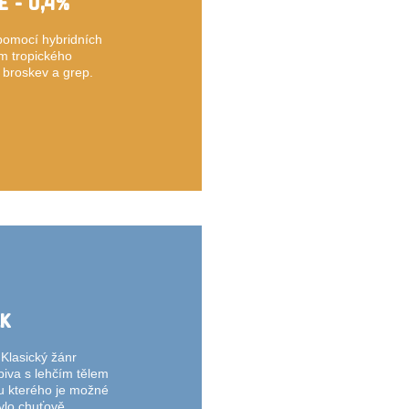
E - 0,4%
pomocí hybridních
em tropického
 broskev a grep.
LK
 Klasický žánr
iva s lehčím tělem
u kterého je možné
bylo chuťově