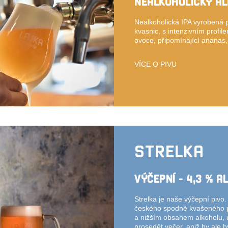
NEALKOHOLICKÝ AL
Nealkoholická IPA vyrobená 
kvasnic, s intenzivním profil
ovoce, připomínající ananas,
VÍCE O PIVU
STRELKA
VÝČEPNÍ - 4,3 % A
Strelka je naše výčepní pivo.
českého spodně kvašeného p
a nižším obsahem alkoholu, 
prosedět večer, aniž by ale 