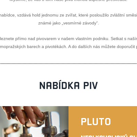
 nabídce, vzdává hold jednomu ze zvířat, které posloužilo zvláštní sm
známé jako „vesmírné závody“.
aleznete přímo nad pivovarem v našem vlastním podniku. Setkat s naš
imopražských barech a pivotékách. A do dalších nás můžete doporučit
NABÍDKA PIV
PLUTO