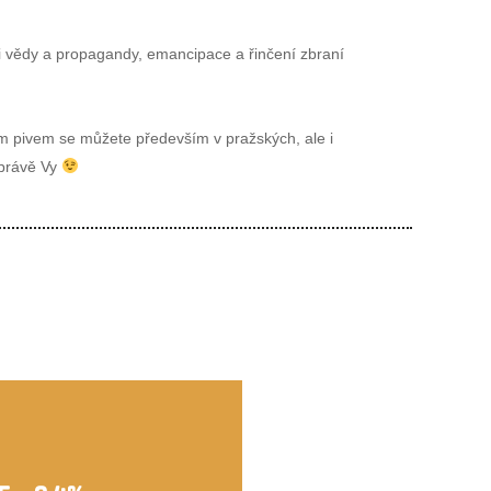
ěsi vědy a propagandy, emancipace a řinčení zbraní
ím pivem se můžete především v pražských, ale i
 právě Vy