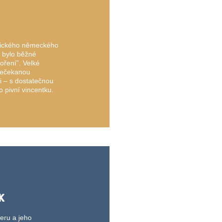
aického německého
ž bylo běžné
oření”. Velké
nečekanou
ti – s dostatečnou
o pivní vincentku.
K
ieru a jeho