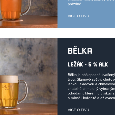
prázdné.
VÍCE O PIVU
BĚLKA
LEŽÁK - 5 % ALK
Bělka je náš spodně kvašený
typu. Slámově světlý, chuťo
lehkou sladovou a chmelovou 
znatelně chmelený vybraný
odrůdami, které mu vtiskují z
a mírně i kořenité a až ovoc
VÍCE O PIVU