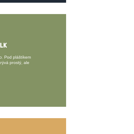
ALK
vo. Pod pláštíkem
rývá prostý, ale