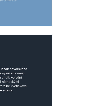
 ležák bavorského
vě vyvážený mezi
chutí, ve vůni
mi německými
řetelné květinkové
né aroma.