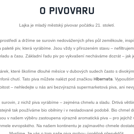
O PIVOVARU
Lajka je mladý městský pivovar počátku 21. století.
ostředí a držíme se surovin nedovážených přes půl zeměkoule, inspiru
a paletě piv, která vyrábíme. Jsou vždy v přirozeném stavu – nefiltruj
chladu a času. Základní řadu piv po vykvašení necháváme dozrát – jak j
várek, které školíme dlouhé měsíce v dubových sudech často s divokým
onii chutí. Tato piva můžete nalézt pod značkou
Hibernata
. Vypouštím
bitost – nehledejte u nás ani bezvýrazná supermarketová piva, ani nev
urovin, z nichž piva vyrábíme – zejména chmelu a sladu. Drtivá většina
ejně tak používáme bio obilniny i v nesladované podobě. Bio chmel dn
jsou v našem výběru zastoupena výrazně aromatická piva – pro jejichž 
hmele evropského. Na našem kontinentu je zajímavého chmele dostatek
Myslíme, že vás o tom naše piva mohou úspěšně přesvědčit.